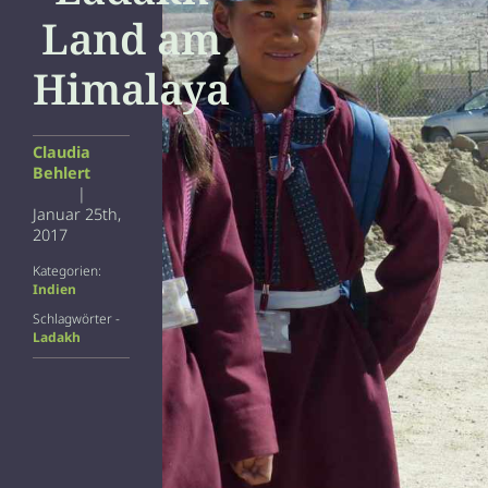
Land am
Himalaya
Claudia
Behlert
|
Januar 25th,
2017
Kategorien:
Indien
Schlagwörter -
Ladakh