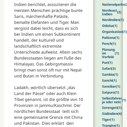
Indien berichtet, assoziieren die
Nationalparks
(
meisten Menschen prächtige bunte
Nordeast
(2)
Indien
Saris, märchenhafte Paläste,
Nordindien
(1)
bemalte Elefanten und Tiger. Man
Odisha
(1)
vergisst dabei leicht, dass es sich
Organisation
(1)
bei Indien um einen Subkontinent
Palitana
(1)
handelt, der kulturell und
Pench
(1)
landschaftlich extremste
Planung
Unterschiede aufweist. Allein sechs
im
(1)
Vorfeld
Bundesstaaten liegen am Fuße des
Puri
(1)
Himalayas. Das Gebirgsmassiv
Safari
(3)
bringt man sonst oft nur mit Nepal
Sambia
(1)
und Butan in Verbindung.
Sanchi
(1)
Sansibar
(1)
Ladakh, wörtlich übersetzt „das
Satpura
(1)
Land der Pässe“ oder auch Klein
Selbstfahrer
Tibet genannt, ist die größte von 10
(1)
ja oder nein
Provinzen in Jammu/Kaschmir. Der
Serengeti
(1)
nördlichen Bundesstaat teilt sich
Südindien
(4)
eine gemeinsame Grenze mit China
Tiger
(1)
und Pakistan. Dies erklärt den
Trangire
(1)