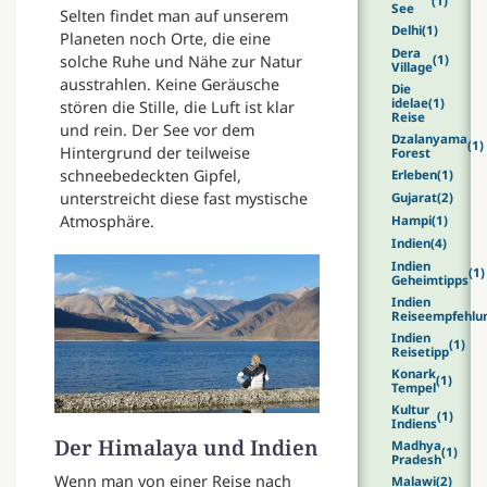
(1)
See
Selten findet man auf unserem
Delhi
(1)
Planeten noch Orte, die eine
Dera
solche Ruhe und Nähe zur Natur
(1)
Village
ausstrahlen. Keine Geräusche
Die
idelae
(1)
stören die Stille, die Luft ist klar
Reise
und rein. Der See vor dem
Dzalanyama
(1)
Hintergrund der teilweise
Forest
schneebedeckten Gipfel,
Erleben
(1)
unterstreicht diese fast mystische
Gujarat
(2)
Atmosphäre.
Hampi
(1)
Indien
(4)
Indien
(1)
Geheimtipps
Indien
Reiseempfehlu
Indien
(1)
Reisetipp
Konark
(1)
Tempel
Kultur
(1)
Indiens
Der Himalaya und Indien
Madhya
(1)
Pradesh
Wenn man von einer Reise nach
Malawi
(2)