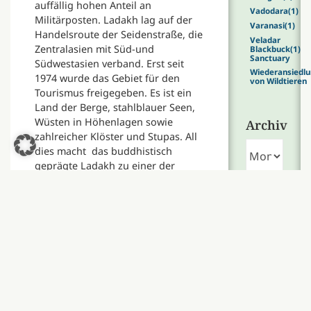
auffällig hohen Anteil an
Vadodara
(1)
Militärposten. Ladakh lag auf der
Varanasi
(1)
Handelsroute der Seidenstraße, die
Veladar
Zentralasien mit Süd-und
Blackbuck
(1)
Sanctuary
Südwestasien verband. Erst seit
Wiederansiedlu
1974 wurde das Gebiet für den
von Wildtieren
Tourismus freigegeben. Es ist ein
Land der Berge, stahlblauer Seen,
Wüsten in Höhenlagen sowie
Archiv
zahlreicher Klöster und Stupas. All
Archiv
dies macht das buddhistisch
geprägte Ladakh zu einer der
reizvollsten und interessantesten
Ziele Indiens.
Get
Leh und Umgebung
Social
Ausgangspunkt für alle
Sehenswürdigkeiten, Trekking
Touren und Abenteuer ist Leh. Die
Stadt ist von Delhi aus mit dem
Flugzeug in knapp einer Stunde zu