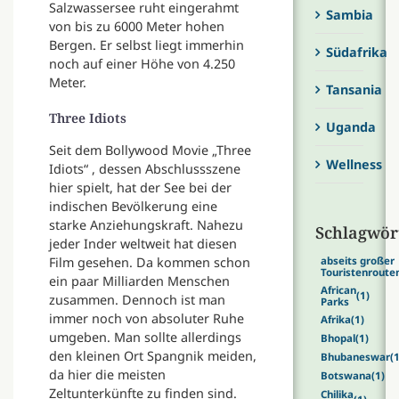
Salzwassersee ruht eingerahmt
Sambia
von bis zu 6000 Meter hohen
Bergen. Er selbst liegt immerhin
Südafrika
noch auf einer Höhe von 4.250
Meter.
Tansania
Three Idiots
Uganda
Seit dem Bollywood Movie „Three
Wellness
Idiots“ , dessen Abschlussszene
hier spielt, hat der See bei der
indischen Bevölkerung eine
starke Anziehungskraft. Nahezu
Schlagwör
jeder Inder weltweit hat diesen
Film gesehen. Da kommen schon
abseits großer
Touristenroute
ein paar Milliarden Menschen
African
(1)
zusammen. Dennoch ist man
Parks
immer noch von absoluter Ruhe
Afrika
(1)
umgeben. Man sollte allerdings
Bhopal
(1)
den kleinen Ort Spangnik meiden,
Bhubaneswar
(1
da hier die meisten
Botswana
(1)
Zeltunterkünfte zu finden sind.
Chilika