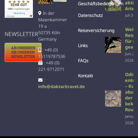
aktiv
Geschäftsbedingungen
Arten
In der
Datenschutz
Juli 31s
Maienkammer
19 a
Welc
Reiseversicherung
50735 Köln
NEWSLETTER
Reise 
Germany
für m
Links
geeig
ABONIERREN
: +49 (0)
SIE UNSEREN
Juni 22
15119787536
NEWSLETTER
2026
FAQs
: +49 (0)
221-9712071
Odish
Kontakt
:
entd
– Kult
info@daktaritravel.de
absei
der
beka
Rout
Januar 
2026