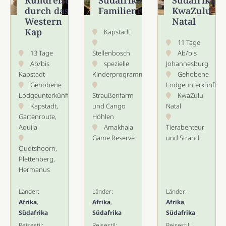
durch das
Familienrundreise
KwaZulu
Western
Natal
Kap
Kapstadt
11 Tage
13 Tage
Stellenbosch
Ab/bis
Ab/bis
spezielle
Johannesburg
Kapstadt
Kinderprogramme
Gehobene
Gehobene
Lodgeunterkünfte
Lodgeunterkünfte
Straußenfarm
KwaZulu
Kapstadt,
und Cango
Natal
Gartenroute,
Höhlen
Aquila
Amakhala
Tierabenteur
Game Reserve
und Strand
Oudtshoorn,
Plettenberg,
Hermanus
Länder:
Länder:
Länder:
Afrika
,
Afrika
,
Afrika
,
Südafrika
Südafrika
Südafrika
Reisestil:
Reisestil:
Reisestil: