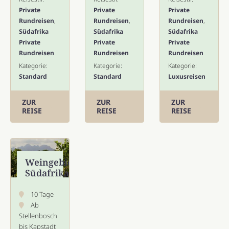
Private
Private
Private
Rundreisen
,
Rundreisen
,
Rundreisen
,
Südafrika
Südafrika
Südafrika
Private
Private
Private
Rundreisen
Rundreisen
Rundreisen
Kategorie:
Kategorie:
Kategorie:
Standard
Standard
Luxusreisen
ZUR
ZUR
ZUR
REISE
REISE
REISE
Weingebiete
Südafrikas
10 Tage
Ab
Stellenbosch
bis Kapstadt