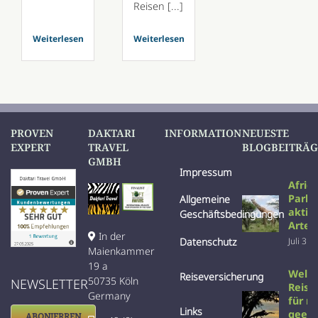
Reisen [...]
Weiterlesen
Weiterlesen
PROVEN
DAKTARI
INFORMATION
NEUESTE
EXPERT
TRAVEL
BLOGBEITRÄG
GMBH
Impressum
Afric
Parks
Allgemeine
aktiv
Geschäftsbedingungen
Arten
In der
Datenschutz
Juli 31s
Maienkammer
19 a
Welc
Reiseversicherung
50735 Köln
NEWSLETTER
Reise 
Germany
für m
Links
geeig
ABONIERREN