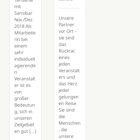
mit
Sansibar
Unsere
Nov./Dez.
Partner
2018 Als
vor Ort -
Mitarbeite
sie sind
rin bei
das
einem
Rückrat
sehr
eines
individuell
jeden
agierende
Veranstalt
n
ers und
Veranstalt
das Herz
er ist es
jeder
von
gelungen
großer
en Reise.
Bedeutun
Sie sind
g, sich in
die
unseren
Menschen
Zielgebiet
, die
en gut [...]
unsere