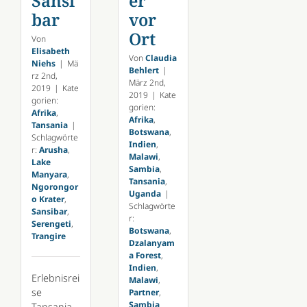
Sansi
er
bar
vor
Ort
Von
Elisabeth
Von
Claudia
Niehs
|
Mä
Behlert
|
rz 2nd,
März 2nd,
2019
|
Kate
2019
|
Kate
gorien:
gorien:
Afrika
,
Afrika
,
Tansania
|
Botswana
,
Schlagwörte
Indien
,
r:
Arusha
,
Malawi
,
Lake
Sambia
,
Manyara
,
Tansania
,
Ngorongor
Uganda
|
o Krater
,
Schlagwörte
Sansibar
,
r:
Serengeti
,
Botswana
,
Trangire
Dzalanyam
a Forest
,
Indien
,
Erlebnisrei
Malawi
,
se
Partner
,
Sambia
Tansania