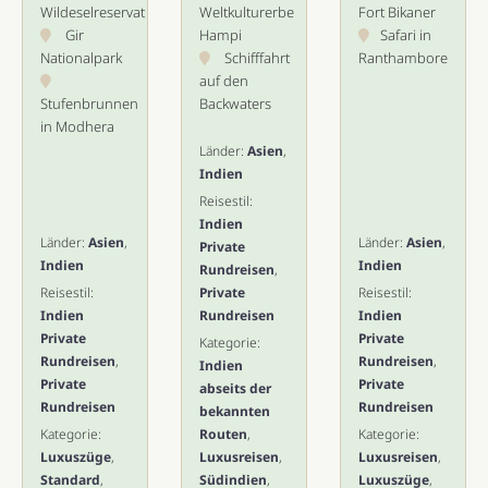
Wildeselreservat
Weltkulturerbe
Fort Bikaner
Gir
Hampi
Safari in
Nationalpark
Schifffahrt
Ranthambore
auf den
Stufenbrunnen
Backwaters
in Modhera
Länder:
Asien
,
Indien
Reisestil:
Indien
Länder:
Asien
,
Länder:
Asien
,
Private
Indien
Indien
Rundreisen
,
Reisestil:
Private
Reisestil:
Indien
Rundreisen
Indien
Private
Private
Kategorie:
Rundreisen
,
Rundreisen
,
Indien
Private
Private
abseits der
Rundreisen
Rundreisen
bekannten
Kategorie:
Routen
,
Kategorie:
Luxuszüge
,
Luxusreisen
,
Luxusreisen
,
Standard
,
Südindien
,
Luxuszüge
,