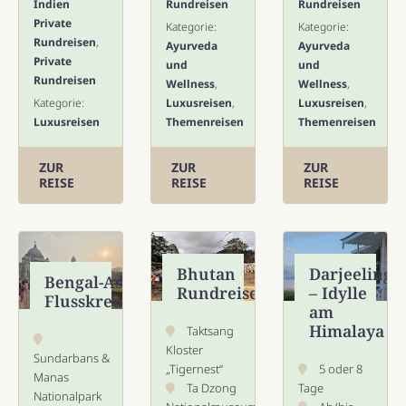
Indien
Rundreisen
Rundreisen
Private
Kategorie:
Kategorie:
Rundreisen
,
Ayurveda
Ayurveda
Private
und
und
Rundreisen
Wellness
,
Wellness
,
Kategorie:
Luxusreisen
,
Luxusreisen
,
Luxusreisen
Themenreisen
Themenreisen
ZUR
ZUR
ZUR
REISE
REISE
REISE
Bhutan
Darjeeling
Bengal-Assam
Rundreise
– Idylle
Flusskreuzfahrt
am
Himalaya
Taktsang
Kloster
Sundarbans &
„Tigernest“
5 oder 8
Manas
Ta Dzong
Tage
Nationalpark