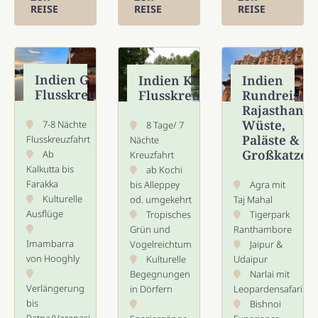
REISE
REISE
REISE
Indien Ganges
Indien Kerala
Indien
Flusskreuzfahrt
Flusskreuzfahrt
Rundreise
Rajasthan –
Wüste,
7-8 Nächte
8 Tage/ 7
Paläste &
Flusskreuzfahrt
Nächte
Großkatzen
Ab
Kreuzfahrt
Kalkutta bis
ab Kochi
Farakka
bis Alleppey
Agra mit
Kulturelle
od. umgekehrt
Taj Mahal
Ausflüge
Tropisches
Tigerpark
Grün und
Ranthambore
Imambarra
Vogelreichtum
Jaipur &
von Hooghly
Kulturelle
Udaipur
Begegnungen
Narlai mit
Verlängerung
in Dörfern
Leopardensafari
bis
Bishnoi