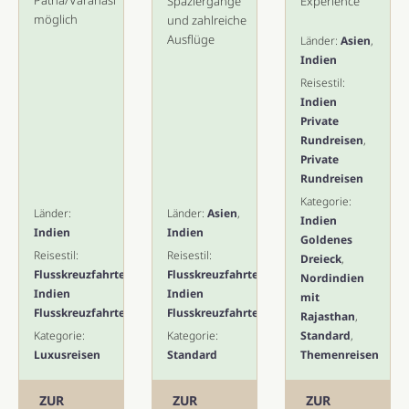
Patna/Varanasi
Spaziergänge
Experience
möglich
und zahlreiche
Ausflüge
Länder:
Asien
,
Indien
Reisestil:
Indien
Private
Rundreisen
,
Private
Rundreisen
Kategorie:
Länder:
Länder:
Asien
,
Indien
Indien
Indien
Goldenes
Reisestil:
Reisestil:
Dreieck
,
Flusskreuzfahrten
,
Flusskreuzfahrten
,
Nordindien
Indien
Indien
mit
Flusskreuzfahrten
Flusskreuzfahrten
Rajasthan
,
Kategorie:
Kategorie:
Standard
,
Luxusreisen
Standard
Themenreisen
ZUR
ZUR
ZUR