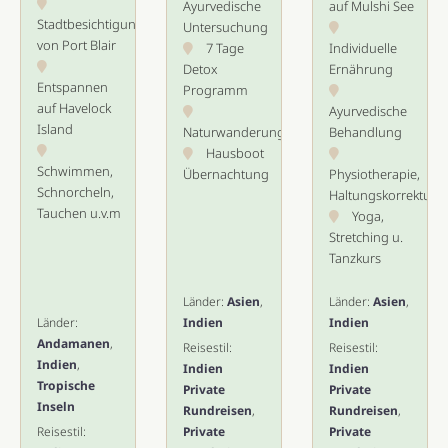
Ayurvedische
auf Mulshi See
Stadtbesichtigung
Untersuchung
von Port Blair
7 Tage
Individuelle
Detox
Ernährung
Entspannen
Programm
auf Havelock
Ayurvedische
Island
Naturwanderung
Behandlung
Hausboot
Schwimmen,
Übernachtung
Physiotherapie,
Schnorcheln,
Haltungskorrektur
Tauchen u.v.m
Yoga,
Stretching u.
Tanzkurs
Länder:
Asien
,
Länder:
Asien
,
Länder:
Indien
Indien
Andamanen
,
Reisestil:
Reisestil:
Indien
,
Indien
Indien
Tropische
Private
Private
Inseln
Rundreisen
,
Rundreisen
,
Reisestil:
Private
Private