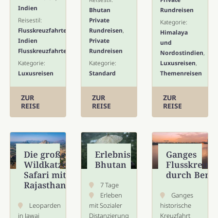
Indien
Bhutan
Rundreisen
Reisestil:
Private
Kategorie:
Flusskreuzfahrten
,
Rundreisen
,
Himalaya
Indien
Private
und
Flusskreuzfahrten
Rundreisen
Nordostindien
,
Kategorie:
Kategorie:
Luxusreisen
,
Luxusreisen
Standard
Themenreisen
ZUR
ZUR
ZUR
REISE
REISE
REISE
Die große
Erlebnis
Ganges
Wildkatzen
Bhutan
Flusskreuzf
Safari mit
durch Beng
Rajasthan
7 Tage
Erleben
Ganges
Leoparden
mit Sozialer
historische
in Jawai
Distanzierung
Kreuzfahrt