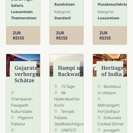
Rundreisen
Flusskreuzfahrten
Safaris
,
Luxusreisen
,
Kategorie:
Kategorie:
Themenreisen
Standard
Luxusreisen
ZUR
ZUR
ZUR
REISE
REISE
REISE
Gujarats
Hampi und
Heritage
verborgene
Backwaters
of India
Schätze
15 Tage
Bootstour
Ab
in Udaipur
Champaner-
Hyderabad bis
Pavagadh
Kochi
Mehrangarh
Kulturstääte
Tempel,
Fort Jodhpur
Pilgerort
Paläste,
Exklusives
Palitana
Stadtbesichtigungen
Cocktail Dinner
UNESCO
Junagarh