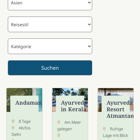
Andamanen
Ayurveda
Ayurveda
in Kerala
Resort
Atmantan
8 Tage
Am Meer
Ab/bis
gelegen
Ruhige
Delhi
Lage mit Blick