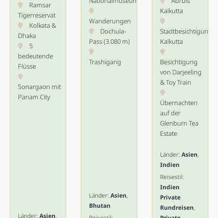
Nationalmuseum
Ab/bis
Ramsar
Kalkutta
Tigerreservat
Wanderungen
Kolkata &
Dochula-
Stadtbesichtigung
Dhaka
Pass (3.080 m)
Kalkutta
5
bedeutende
Trashigang
Besichtigung
Flüsse
von Darjeeling
& Toy Train
Sonargaon mit
Panam City
Übernachten
auf der
Glenburn Tea
Estate
Länder:
Asien
,
Indien
Reisestil:
Indien
Länder:
Asien
,
Private
Bhutan
Rundreisen
,
Länder:
Asien
,
Reisestil:
Private