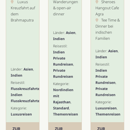
Luxus
Wanderungen
Sheroes
Kreuzfahrt auf
& open-air
Hangout Cafe
dem
dinner
Agra
Brahmaputra
Tee Time &
Dinner bei
indischen
Länder:
Asien
,
Familien
Indien
Reisestil:
Länder:
Asien
,
Indien
Indien
Private
Rundreisen
,
Reisestil:
Länder:
Asien
,
Private
Indien
Indien
Rundreisen
Private
Reisestil:
Rundreisen
,
Kategorie:
Flusskreuzfahrten
,
Private
Nordindien
Indien
Rundreisen
mit
Flusskreuzfahrten
Rajasthan
,
Kategorie:
Kategorie:
Standard
,
Luxusreisen
,
Luxusreisen
Themenreisen
Themenreisen
ZUR
ZUR
ZUR