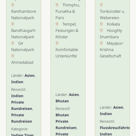
Thimphu,
Ranthambore
Punakha &
Tonkünstler u.
Nationalpark
Paro
Webereien
Tempel,
Kolkata
Bandhavgarh
Festungen &
Hooghly
Nationalpark
Klöster
Imambara
Gir
Mayapur-
Nationalpark
Komfortable
Krishna
Unterkünfte
Gesellschaft
Ahmedabad
Länder:
Asien
,
Indien
Reisestil:
Länder:
Asien
,
Indien
Bhutan
Private
Länder:
Asien
,
Rundreisen
,
Reisestil:
Indien
Private
Bhutan
Rundreisen
Private
Reisestil:
Rundreisen
,
Flusskreuzfahrten
,
Kategorie:
Private
Indien
Indien Tiger