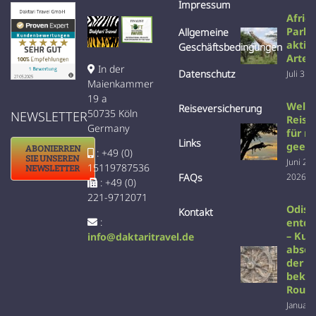
Impressum
Afric
Parks
Allgemeine
aktiv
Geschäftsbedingungen
Arten
In der
Datenschutz
Juli 31s
Maienkammer
19 a
Welc
Reiseversicherung
50735 Köln
NEWSLETTER
Reise 
Germany
für m
Links
geeig
ABONIERREN
: +49 (0)
SIE UNSEREN
Juni 22
15119787536
NEWSLETTER
2026
FAQs
: +49 (0)
221-9712071
Odish
Kontakt
:
entd
– Kult
info@daktaritravel.de
absei
der
beka
Rout
Januar 