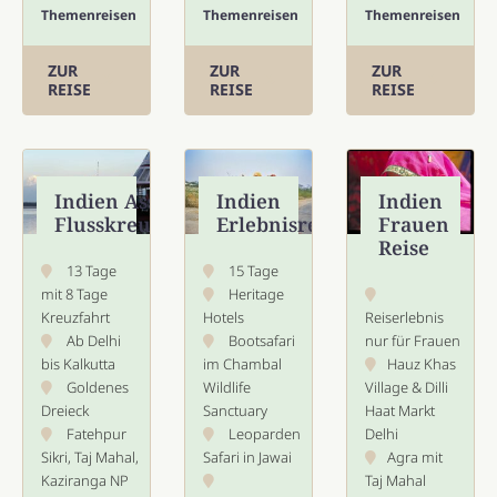
Themenreisen
Themenreisen
Themenreisen
ZUR
ZUR
ZUR
REISE
REISE
REISE
Indien Assam
Indien
Indien
Flusskreuzfahrt
Erlebnisreise
Frauen
Reise
13 Tage
15 Tage
mit 8 Tage
Heritage
Kreuzfahrt
Hotels
Reiserlebnis
Ab Delhi
Bootsafari
nur für Frauen
bis Kalkutta
im Chambal
Hauz Khas
Goldenes
Wildlife
Village & Dilli
Dreieck
Sanctuary
Haat Markt
Fatehpur
Leoparden
Delhi
Sikri, Taj Mahal,
Safari in Jawai
Agra mit
Kaziranga NP
Taj Mahal