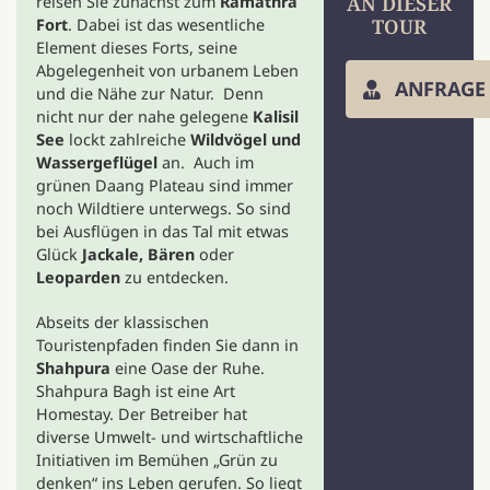
AN DIESER
reisen Sie zunächst zum
Ramathra
TOUR
Fort
. Dabei ist das wesentliche
Element dieses Forts, seine
Abgelegenheit von urbanem Leben
ANFRAGE
und die Nähe zur Natur. Denn
nicht nur der nahe gelegene
Kalisil
See
lockt zahlreiche
Wildvögel und
Wassergeflügel
an. Auch im
grünen Daang Plateau sind immer
noch Wildtiere unterwegs. So sind
bei Ausflügen in das Tal mit etwas
Glück
Jackale, Bären
oder
Leoparden
zu entdecken.
Abseits der klassischen
Touristenpfaden finden Sie dann in
Shahpura
eine Oase der Ruhe.
Shahpura Bagh ist eine Art
Homestay. Der Betreiber hat
diverse Umwelt- und wirtschaftliche
Initiativen im Bemühen „Grün zu
denken“ ins Leben gerufen. So liegt