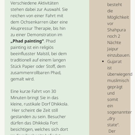
Verschiedene Aktivitäten
besteht
stehen dabei zur Auswahl. Sie
die
reichen von einer Fahrt mit
Möglichkeit
dem Ochsenkarren über eine
vor
Akupressur Therapie, bis hin
Shahpura
zu einer Demonstration im
noch 2
„Phad painting“
. Phad
Nächte
painting ist ein religiös
Jaipur
beeinflusster Malstil, bei dem
einzubauen.
traditionell auf einem langen
Gujarat
Stück Papier oder Stoff, dem
ist
zusammenrollbaren Phad,
überwiegend
gemalt wird.
muslimisch
geprägt
Eine kurze Fahrt von 30
und
Minuten bringt Sie in das
somit
kleine, rustikale Dorf Dhikkola.
ein
Hier scheint die Zeit still
sogenannter
gestanden zu sein. Besucher
„dry
dürfen das Dhikkola Fort
state“.
besichtigen, welches sich dort
Der