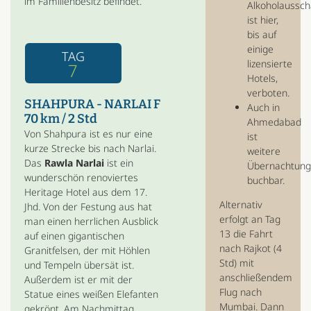
im Familienbesitz befindet.
Alkoholaussc
ist hier,
bis auf
einige
TAG
lizensierte
7
Hotels,
verboten.
SHAHPURA - NARLAI F
Auch in
70 km / 2 Std
Ahmedabad
Von Shahpura ist es nur eine
ist
kurze Strecke bis nach Narlai.
weitere
Das
Rawla Narlai
ist ein
Übernachtun
wunderschön renoviertes
buchbar.
Heritage Hotel aus dem 17.
Alternativ
Jhd. Von der Festung aus hat
erfolgt an Tag
man einen herrlichen Ausblick
13 die Fahrt
auf einen gigantischen
nach Rajkot (4
Granitfelsen, der mit Höhlen
Std) mit
und Tempeln übersät ist.
anschließendem
Außerdem ist er mit der
Flug nach
Statue eines weißen Elefanten
Mumbai. Dann
gekrönt. Am Nachmittag