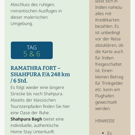
lässt sich in
Abschluss des ruhigen,
Indien nahezu
romantischen Ausfluges in
alles mit
dieser malerischen
Kreditkarten
Umgebung.
bezahlen. Es
ist unbedingt
vor der Reise
abzuklären, ob
TAG
5 & 6
die Karte auch
für Indien
freigeschaltet
RAMATHRA FORT –
ist. Einen
SHAHPURA F/A 248 km
kleinen Betrag
/ 6 Std.
für Trinkgelder
Es folgt wieder eine längere
etc. kann am
Strecke bis nach Shahpura.
Flughafen
Abseits der klassischen
gewechselt
Touristenpfaden finden Sie hier
werden.
eine Oase der Ruhe.
Shahpura Bagh
bietet eine
HINWEISE
individuelle, authentische
Home Stay Unterkunft.
Es