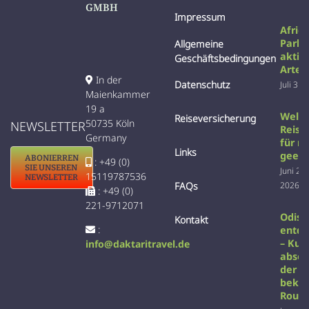
GMBH
Impressum
Afric
Parks
Allgemeine
aktiv
Geschäftsbedingungen
Arten
In der
Datenschutz
Juli 31s
Maienkammer
19 a
Welc
Reiseversicherung
50735 Köln
NEWSLETTER
Reise 
Germany
für m
Links
geeig
ABONIERREN
: +49 (0)
SIE UNSEREN
Juni 22
15119787536
NEWSLETTER
2026
FAQs
: +49 (0)
221-9712071
Odish
Kontakt
:
entd
– Kult
info@daktaritravel.de
absei
der
beka
Rout