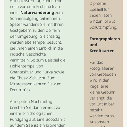
Am nächsten Tag können Sie
Diphterie.
noch vor dem Frühstück an
Speziell für
einer
Naturwanderung
zum
Indien raten
Sonnenaufgang teilnehmen.
wir zur Tollwut
Später wandern Sie mit Ihren
Schutzimpfung.
Gastgebern zu den Dörfern
der Umgebung
.
Gleichzeitig
Fotographieren
werden alte Tempel besucht,
und
die Ihnen einen Einblick in die
Kreditkarten
indische Geschichte
vermitteln. So zum Beispiel die
Für das
Höhlentempel von
Fotografieren
Ghanteshvar und Kurka sowie
von Gebäuden
die Chuaki-Schlucht. Zum
wird in der
Mittagessen kehren Sie zum
Regel eine
Fort zurück.
kleine Gebühr
verlangt, die
Am späten Nachmittag
vor Ort in bar
brechen Sie dann erneut zu
bezahlt
einem ornithologischen
werden muss.
Rundgang auf. Eine Bootsfahrt
Ansonsten
auf dem See ist ein krönender