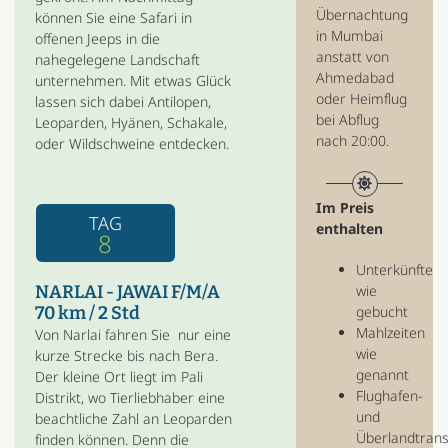
Übernachtung
können Sie eine Safari in
in Mumbai
offenen Jeeps in die
anstatt von
nahegelegene Landschaft
Ahmedabad
unternehmen. Mit etwas Glück
oder Heimflug
lassen sich dabei Antilopen,
bei Abflug
Leoparden, Hyänen, Schakale,
nach 20:00.
oder Wildschweine entdecken.
Im Preis
TAG
enthalten
8
Unterkünfte
wie
NARLAI - JAWAI F/M/A
gebucht
70 km / 2 Std
Mahlzeiten
Von Narlai fahren Sie nur eine
wie
kurze Strecke bis nach Bera.
genannt
Der kleine Ort liegt im Pali
Flughafen-
Distrikt, wo Tierliebhaber eine
und
beachtliche Zahl an Leoparden
Überlandtrans
finden können. Denn die