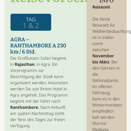
INFO
Reisezeit
TAG
Die beste
1 & 2
Reisezeit für
Wildtierbeobachtun
ist in Indien
AGRA –
somit
RANTHAMBORE A 230
zwischen
km / 6 Std.
November
Die Großkatzen Safari beginnt
bis März
. Bei
in
Rajasthan
, in Agra. Ein
den Fahrten in
Vorprogramm zur
die
Besichtigung der Stadt kann
Nationalparks
organisiert werden. Ansonsten
im offenen
werden Sie von Ihrem Hotel in
Fahrzeug,
Agra angeholt. Das Programm
kann es in den
beginnt mit der Fahrt nach
Wintermonaten
Ranthambore.
Nach Ankunft
empfindlich
am späten Nachmittag steht
kalt werden.
der Rest des Tages zur freien
Warme
Verfügung.
Kleidung,