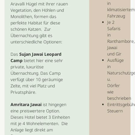
in
Aravalli Hügel mit ihrer rauen
klimatisierte
Vegetation, den Höhlen und
Fahrzeug
Monolithen, formen das
Je 2
perfekte Habitat für diese
Safaris
schönen Katzen. Zur
in
Übernachtung gibt es
Ranthambore,
unterschiedliche Optionen:
Jawai
und Gir
Das
Sujan Jawai Leopard
Ausflüge
Camp
bietet hier eine sehr
in
private, luxuriöse
Naturschutzge
Übernachtung. Das Camp
u.
verfügt über 10 geräumige
Dörfer
Zelte, mit viel Platz und
wie
Privatsphäre.
beschrieben
Eintrittsgebüh
Amritara Jawai
ist hingegen
Steuern
eine preiswertere Option.
Dieses Hotel bietet 3 Einheiten
mit je 4 Wohnelementen. Die
Anlage liegt direkt am