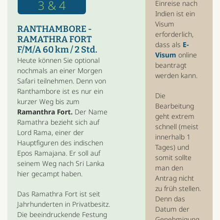
3 & 4
Einreise nach
Indien ist ein
Visum
RANTHAMBORE -
erforderlich,
RAMATHRA FORT
dass als
E-
F/M/A 60 km / 2 Std.
Visum
online
Heute können Sie optional
beantragt
nochmals an einer Morgen
werden kann.
Safari teilnehmen. Denn von
Ranthambore ist es nur ein
Die
kurzer Weg bis zum
Bearbeitung
Ramanthra Fort.
Der Name
geht extrem
Ramathra bezieht sich auf
schnell (meist
Lord Rama, einer der
innerhalb 1
Hauptfiguren des indischen
Tages) und
Epos Ramajana. Er soll auf
somit sollte
seinem Weg nach Sri Lanka
man den
hier gecampt haben.
Antrag nicht
zu früh stellen.
Das Ramathra Fort ist seit
Denn das
Jahrhunderten in Privatbesitz.
Datum der
Die beeindruckende Festung
Genehmigung