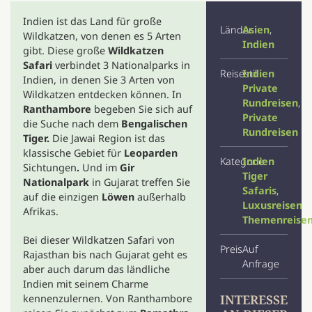
Indien ist das Land für große
Länder
Asien
,
Wildkatzen, von denen es 5 Arten
Indien
gibt. Diese große
Wildkatzen
Safari
verbindet 3 Nationalparks in
Reisestil
Indien
Indien, in denen Sie 3 Arten von
Private
Wildkatzen entdecken können. In
Rundreisen
,
Ranthambore
begeben Sie sich auf
Private
die Suche nach dem
Bengalischen
Rundreisen
Tiger.
Die Jawai Region ist das
klassische Gebiet für
Leoparden
Kategorie
Indien
Sichtungen
.
Und im
Gir
Tiger
Nationalpark
in Gujarat treffen Sie
Safaris
,
auf die einzigen
Löwen
außerhalb
Luxusreisen
,
Afrikas.
Themenreise
Bei dieser Wildkatzen Safari von
Preis
Auf
Rajasthan bis nach Gujarat geht es
Anfrage
aber auch darum das ländliche
Indien mit seinem Charme
INTERESSE
kennenzulernen. Von Ranthambore