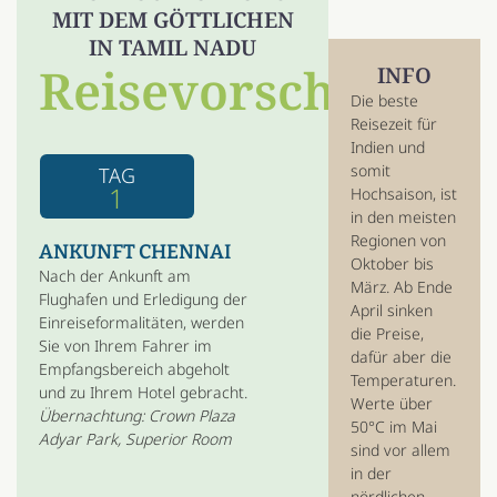
MIT DEM GÖTTLICHEN
IN TAMIL NADU
Reisevorschlag
INFO
Die beste
Reisezeit für
Indien und
somit
TAG
1
Hochsaison, ist
in den meisten
Regionen von
ANKUNFT CHENNAI
Oktober bis
Nach der Ankunft am
März. Ab Ende
Flughafen und Erledigung der
April sinken
Einreiseformalitäten, werden
die Preise,
Sie von Ihrem Fahrer im
dafür aber die
Empfangsbereich abgeholt
Temperaturen.
und zu Ihrem Hotel gebracht.
Werte über
Übernachtung: Crown Plaza
50°C im Mai
Adyar Park, Superior Room
sind vor allem
in der
nördlichen