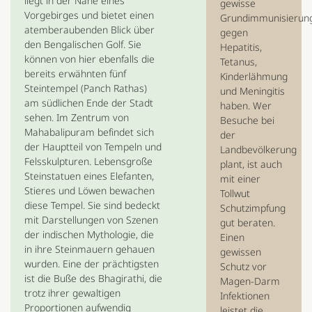
liegt in der Nähe eines
gewisse
Vorgebirges und bietet einen
Grundimmunisierun
atemberaubenden Blick über
gegen
den Bengalischen Golf. Sie
Hepatitis,
können von hier ebenfalls die
Tetanus,
bereits erwähnten fünf
Kinderlähmung
Steintempel (Panch Rathas)
und Meningitis
am südlichen Ende der Stadt
haben. Wer
sehen. Im Zentrum von
Besuche bei
Mahabalipuram befindet sich
der
der Hauptteil von Tempeln und
Landbevölkerung
Felsskulpturen. Lebensgroße
plant, ist auch
Steinstatuen eines Elefanten,
mit einer
Stieres und Löwen bewachen
Tollwut
diese Tempel. Sie sind bedeckt
Schutzimpfung
mit Darstellungen von Szenen
gut beraten.
der indischen Mythologie, die
Einen
in ihre Steinmauern gehauen
gewissen
wurden. Eine der prächtigsten
Schutz vor
ist die Buße des Bhagirathi, die
Magen-Darm
trotz ihrer gewaltigen
Infektionen
Proportionen aufwendig
leistet die