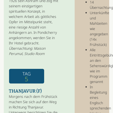
1926 sein Ashram und zog mit
14
seinem einzigartigen
Übernachtun
spirituellen Konzept, in
Unterkünfte
welchem Arbeit als göttliches
und
Opfer im Mittelpunkt steht,
Mahlzeiten
eine riesige Anzahl von
wie
Anhängern an. In Pondicherry
angegeben
angekommen, werden Sie in
(14x
Ihr Hotel gebracht.
Frühstück)
Übernachtung: Maison
Alle
Perumal, Studio Room
Eintrittsgebü
an den
Sehenswürdig
wie im
TAG
Programm
5
genannt
In
THANJAVUR (F)
Begleitung
Morgens nach dem Frühstück
eines
machen Sie sich auf den Weg
Englisch
in Richtung Thanjavur.
sprechenden
Unterwegs besichtigen Sie die