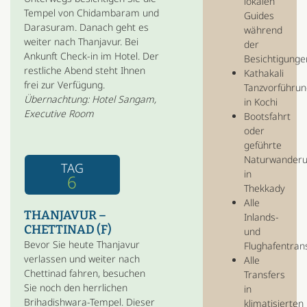
lokalen
Tempel von Chidambaram und
Guides
Darasuram. Danach geht es
während
weiter nach Thanjavur. Bei
der
Ankunft Check-in im Hotel. Der
Besichtigunge
restliche Abend steht Ihnen
Kathakali
frei zur Verfügung.
Tanzvorführu
Übernachtung: Hotel Sangam,
in Kochi
Executive Room
Bootsfahrt
oder
geführte
Naturwander
TAG
in
6
Thekkady
Alle
THANJAVUR –
Inlands-
CHETTINAD (F)
und
Bevor Sie heute Thanjavur
Flughafentran
verlassen und weiter nach
Alle
Chettinad fahren, besuchen
Transfers
Sie noch den herrlichen
in
Brihadishwara-Tempel. Dieser
klimatisierten