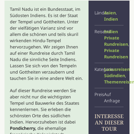
Tamil Nadu ist ein Bundesstaat, im
Länder
Asien
,
Südosten Indiens. Es ist der Staat
Indien
der Tempel und Gottheiten. Unter
der vielfätigen Varianz sind vor
Reisestil
Indien
allem die schönen und teils skuril
Private
wirkenden Hindu-Tempel
Rundreisen
,
hervorzugehen.
Wir zeigen Ihnen
Private
auf einer Rundreise durch Tamil
Rundreisen
Nadu die sinnliche Seite Indiens.
Lassen Sie sich von den Tempeln
Kategorie
Luxusreisen
,
und Gottheiten verzaubern und
Südindien
,
tauchen Sie in eine andere Welt ein.
Themenreise
Auf dieser Rundreise werden Sie
Preis
Auf
aber nicht nur die wichtigsten
Anfrage
Tempel und Bauwerke des Staates
kennenlernen. Sie erleben die
INTERESSE
schönsten Orte des südlichen
AN DIESER
Indien. Hervorzuheben ist dabei
TOUR
Pondicherry,
die ehemalige