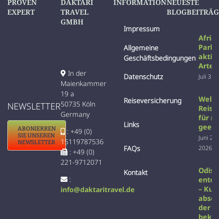
PROVEN
DAKTARI
INFORMATION
NEUESTE
EXPERT
TRAVEL
BLOGBEITRÄG
GMBH
Impressum
Afric
Parks
Allgemeine
aktiv
Geschäftsbedingungen
Arten
In der
Datenschutz
Juli 31s
Maienkammer
19 a
Welc
Reiseversicherung
50735 Köln
NEWSLETTER
Reise 
Germany
für m
Links
geeig
ABONIERREN
: +49 (0)
SIE UNSEREN
Juni 22
15119787536
NEWSLETTER
2026
FAQs
: +49 (0)
221-9712071
Odish
Kontakt
:
entd
– Kult
info@daktaritravel.de
absei
der
beka