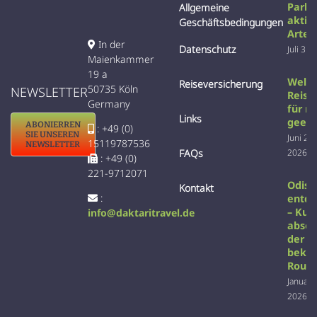
Parks
Allgemeine
aktiv
Geschäftsbedingungen
Arten
In der
Datenschutz
Juli 31s
Maienkammer
19 a
Welc
Reiseversicherung
50735 Köln
NEWSLETTER
Reise 
Germany
für m
Links
geeig
ABONIERREN
: +49 (0)
SIE UNSEREN
Juni 22
15119787536
NEWSLETTER
2026
FAQs
: +49 (0)
221-9712071
Odish
Kontakt
:
entd
– Kult
info@daktaritravel.de
absei
der
beka
Rout
Januar 
2026