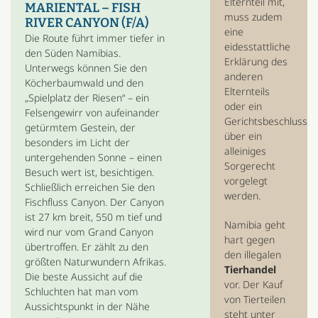
Elternteil mit,
MARIENTAL – FISH
muss zudem
RIVER CANYON (F/A)
eine
Die Route führt immer tiefer in
eidesstattliche
den Süden Namibias.
Erklärung des
Unterwegs können Sie den
anderen
Köcherbaumwald und den
Elternteils
„Spielplatz der Riesen“ – ein
oder ein
Felsengewirr von aufeinander
Gerichtsbeschluss
getürmtem Gestein, der
über ein
besonders im Licht der
alleiniges
untergehenden Sonne – einen
Sorgerecht
Besuch wert ist, besichtigen.
vorgelegt
Schließlich erreichen Sie den
werden.
Fischfluss Canyon. Der Canyon
ist 27 km breit, 550 m tief und
Namibia geht
wird nur vom Grand Canyon
hart gegen
übertroffen. Er zählt zu den
den illegalen
größten Naturwundern Afrikas.
Tierhandel
Die beste Aussicht auf die
vor. Der Kauf
Schluchten hat man vom
von Tierteilen
Aussichtspunkt in der Nähe
steht unter