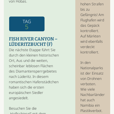
von Hobas.
hohen Strafen
bis zu
Gefängnis! Am
Flughafen wird
TAG
5
das Gepäck
kontrolliert.
Auf Märkten
FISH RIVER CANYON –
wird ebenfalls
LÜDERITZBUCHT (F)
verdeckt
Die nächste Etappe führt Sie
kontrolliert.
durch den kleinen historischen
Ort, Aus und die weiten,
In den
scheinbar leblosen Flächen
Nationalparks
des Diamantensperrgebietes
ist der Einsatz
nach Lüderitz. In diesem
von Drohnen
romantischen Hafenstädtchen
verboten.
haben sich die ersten
Wie viele
europäischen Siedler
Nachbarländer
angesiedelt.
hat auch
Namibia ein
Besuchen Sie die
Plastikverbot.
„Haifischinsel“ mit dem