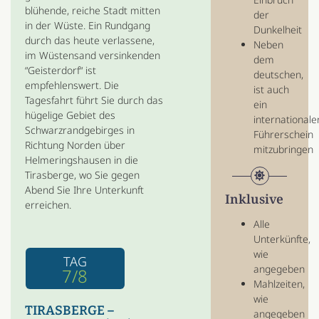
blühende, reiche Stadt mitten
der
in der Wüste. Ein Rundgang
Dunkelheit
durch das heute verlassene,
Neben
im Wüstensand versinkenden
dem
“Geisterdorf“ ist
deutschen,
empfehlenswert. Die
ist auch
Tagesfahrt führt Sie durch das
ein
hügelige Gebiet des
internationale
Schwarzrandgebirges in
Führerschein
Richtung Norden über
mitzubringen
Helmeringshausen in die
Tirasberge, wo Sie gegen
Abend Sie Ihre Unterkunft
Inklusive
erreichen.
Alle
Unterkünfte,
wie
TAG
angegeben
7/8
Mahlzeiten,
wie
TIRASBERGE –
angegeben