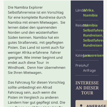
Die Namibia Explorer
Länder
Afrika
,
Selbstfahrerreise ist ein Vorschlag
Namibia
für eine komplette Rundreise durch
Namibia mit einem Mietwagen. Sie
Reisestil
Namibia
lernen dabei den spannenden
Selbstfahrer
Norden und den wüstenhaften
Rundreisen
,
Süden kennen. Namibia hat ein
Selbstfahrer
gutes Straßennetz, mit gepflegten
Rundreisen
Pisten. Das Land ist somit auch für
weniger Afrika erfahrene Fahrer
Kategorie
Luxusreisen
geeignet. Wie immer beginnt und
endet auch diese Tour in
Preis
Auf
Windhoek. Denn hier übernehmen
Anfrage
Sie Ihren Mietwagen.
INTERESSE
Das Fahrzeug für diesen Vorschlag
AN DIESER
sollte umbedingt ein Allrad
TOUR
Fahrzeug sein, auch wenn die
Pisten im Vergleich zu anderen
Ländern hier gut gepflegt sind. Die
ANFRAGE