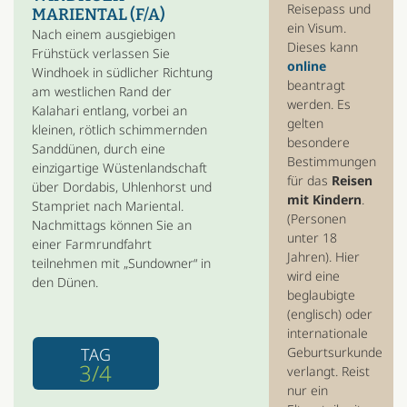
Reisepass und
MARIENTAL (F/A)
ein Visum.
Nach einem ausgiebigen
Dieses kann
Frühstück verlassen Sie
online
Windhoek in südlicher Richtung
beantragt
am westlichen Rand der
werden. Es
Kalahari entlang, vorbei an
gelten
kleinen, rötlich schimmernden
besondere
Sanddünen, durch eine
Bestimmungen
einzigartige Wüstenlandschaft
für das
Reisen
über Dordabis, Uhlenhorst und
mit Kindern
.
Stampriet nach Mariental.
(Personen
Nachmittags können Sie an
unter 18
einer Farmrundfahrt
Jahren). Hier
teilnehmen mit „Sundowner“ in
wird eine
den Dünen.
beglaubigte
(englisch) oder
internationale
TAG
Geburtsurkunde
3/4
verlangt. Reist
nur ein