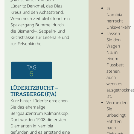
Lüderitz Denkmal, das Diaz
In
Kreuz und den Achatstrand.
Namibia
Wenn noch Zeit bleibt lohnt ein
herrscht
Spaziergang Bummel durch
Linksverkehr
die Bismarck-, Seppelin- und
Lassen
Kirchstrasse zur Lesehalle und
Sie den
zur Felsenkirche.
Wagen
NIE in
einem
Flussbett
TAG
stehen,
6
auch
wenn es
LÜDERITZBUCHT –
ausgetrockne
TIRASBERGE (F/A)
ist.
Kurz hinter Lüderitz erreichen
Vermeiden
Sie das ehemalige
Sie
Bergbauzentrum Kolmanskop.
unbedingt
Dort wurden 1908 die ersten
Fahrten
Diamanten in Namibia
nach
gefunden und es entstand eine
Einbruch