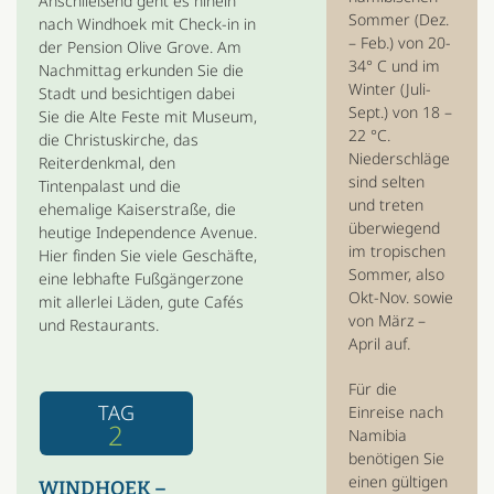
Anschließend geht es hinein
Sommer (Dez.
nach Windhoek mit Check-in in
– Feb.) von 20-
der Pension Olive Grove. Am
34° C und im
Nachmittag erkunden Sie die
Winter (Juli-
Stadt und besichtigen dabei
Sept.) von 18 –
Sie die Alte Feste mit Museum,
22 °C.
die Christuskirche, das
Niederschläge
Reiterdenkmal, den
sind selten
Tintenpalast und die
und treten
ehemalige Kaiserstraße, die
überwiegend
heutige Independence Avenue.
im tropischen
Hier finden Sie viele Geschäfte,
Sommer, also
eine lebhafte Fußgängerzone
Okt-Nov. sowie
mit allerlei Läden, gute Cafés
von März –
und Restaurants.
April auf.
Für die
TAG
Einreise nach
2
Namibia
benötigen Sie
einen gültigen
WINDHOEK –