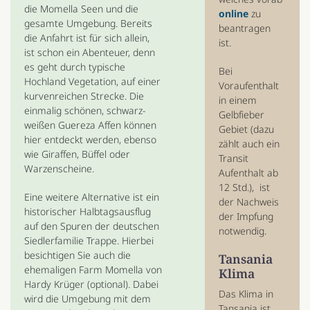
die Momella Seen und die
online
zu
gesamte Umgebung. Bereits
beantragen
die Anfahrt ist für sich allein,
ist.
ist schon ein Abenteuer, denn
es geht durch typische
Bei
Hochland Vegetation, auf einer
Voraufenthalt
kurvenreichen Strecke. Die
in einem
einmalig schönen, schwarz-
Gelbfieber
weißen Guereza Affen können
Gebiet (dazu
hier entdeckt werden, ebenso
zählt auch ein
wie Giraffen, Büffel oder
Transit
Warzenscheine.
Aufenthalt ab
12 Std.), ist
Eine weitere Alternative ist ein
der Nachweis
historischer Halbtagsausflug
der Impfung
auf den Spuren der deutschen
notwendig.
Siedlerfamilie Trappe. Hierbei
besichtigen Sie auch die
Tansania
ehemaligen Farm Momella von
Klima
Hardy Krüger (optional). Dabei
Das Klima in
wird die Umgebung mit dem
Tansania ist