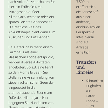
3.500 m
nach Ankunftszeit erhalten Sie
eröffnet sich
hier ein Frühstück, ein
die Landschaft
Mittagessen auf der
aus einer
Kilimanjaro Terrasse oder ein
anderen,
spätes, leichtes Abendessen.
eindrucksvollen
Die restliche Zeit des
Perspektive.
Ankunftstages dient dann zum
Infos hierzu
Ausruhen und Entspannen.
sind auf
Bei Hatari, dass mehr einem
Anfrage
Farmhaus als einer
erhältlich.
klassischen Lodge entspricht,
Transfers
werden diverse Aktivitäten
und
angeboten. So z.B. eine Fahrt
Einreise
zu den Momella Seen. Sie
stellen eine Ansammlung von
Kilimanjaro
sieben vulkanischen Seen dar,
Flughafen
eingebettet in die
zur
atemberaubende Ebene am
Hatari
Fuße des Kilimanjaro. Hier
Lodge –
begegnen Sie Hunderten von
1 Std
Flamingos, sowie Nilpferden