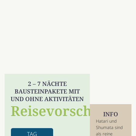
2 – 7 NÄCHTE
BAUSTEINPAKETE MIT
UND OHNE AKTIVITÄTEN
Reisevorschlag
INFO
Hatari und
Shumata sind
TAG
als reine