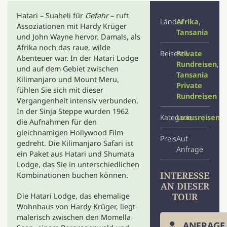
Hatari – Suaheli für
Gefahr
– ruft
Länder
Afrika
,
Assoziationen mit Hardy Krüger
Tansania
und John Wayne hervor. Damals, als
Afrika noch das raue, wilde
Reisestil
Private
Abenteuer war. In der Hatari Lodge
Rundreisen
,
und auf dem Gebiet zwischen
Tansania
Kilimanjaro und Mount Meru,
Private
fühlen Sie sich mit dieser
Rundreisen
Vergangenheit intensiv verbunden.
In der Sinja Steppe wurden 1962
Kategorie
Luxusreisen
die Aufnahmen für den
gleichnamigen Hollywood Film
Preis
Auf
gedreht. Die Kilimanjaro Safari ist
Anfrage
ein Paket aus Hatari und Shumata
Lodge, das Sie in unterschiedlichen
INTERESSE
Kombinationen buchen können.
AN DIESER
TOUR
Die Hatari Lodge, das ehemalige
Wohnhaus von Hardy Krüger, liegt
malerisch zwischen den Momella
ANFRAGE