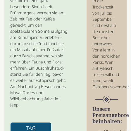
vermitteln eine ganz
In der
besondere Sinnlichkeit.
Trockenzeit
Frühmorgens werden sie am
von Juli bis
Zelt mit Tee oder Kaffee
September
geweckt, um den
sind deshalb
spektakulären Sonnenaufgang
die meisten
am Kilimanjaro zu erleben –
Besucher
daran anschließend führt sie
unterwegs.
ein Masai auf einer Fußsafari
Vor allem in
durch Buschsavanne, wo sie
den nördlichen
mehr über Fauna und Flora
Parks. Wer
erfahren. Ein Buschfrühstück
antizyklisch
stärkt Sie für den Tag, bevor
reisen will und
es weiter auf Fotopirsch geht.
kann, wählt
Am Nachmittag Besuch eines
Oktober/November.
Masai Dorfes und
Wildbeobachtungsfahrt im
Jeep.
Unsere
Preisangebote
beinhalten:
TAG