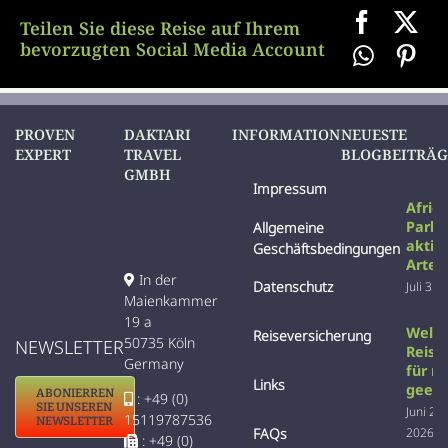
Teilen Sie diese Reise auf Ihrem
bevorzugten Social Media Account
PROVEN
DAKTARI
INFORMATION
NEUESTE
EXPERT
TRAVEL
BLOGBEITRÄG
GMBH
Impressum
Afric
Parks
Allgemeine
aktiv
Geschäftsbedingungen
Arten
In der
Datenschutz
Juli 31s
Maienkammer
19 a
Welc
Reiseversicherung
50735 Köln
NEWSLETTER
Reise 
Germany
für m
Links
geeig
ABONIERREN
: +49 (0)
SIE UNSEREN
Juni 22
15119787536
NEWSLETTER
2026
FAQs
: +49 (0)