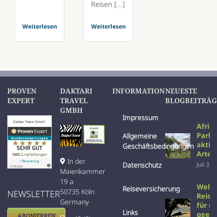
Reisen [...]
Weiterlesen
Weiterlesen
PROVEN
DAKTARI
INFORMATION
NEUESTE
EXPERT
TRAVEL
BLOGBEITRÄG
GMBH
Impressum
Afric
Parks
Allgemeine
aktiv
Geschäftsbedingungen
Arten
In der
Datenschutz
Juli 31s
Maienkammer
19 a
Welc
Reiseversicherung
50735 Köln
NEWSLETTER
Reise 
Germany
für m
Links
geeig
ABONIERREN