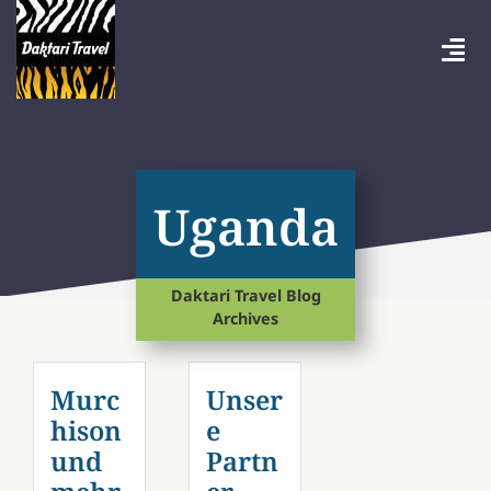
Zum
Inhalt
springen
Togg
Navi
Zielgebiete
Reisebeispiele
Uganda
Firmenprofil
Daktari Travel Blog
Archives
Nachhaltigkeit
Buchung
Murc
Unser
hison
e
und
Partn
Reise Magazin