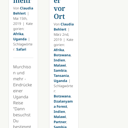
mehr
er
vor
Von
Claudia
Behlert
|
Ort
Mai 15th,
2019
|
Kate
Von
Claudia
gorien:
Behlert
|
Afrika
,
März 2nd,
Uganda
|
2019
|
Kate
Schlagwörte
gorien:
r:
Safari
Afrika
,
Botswana
,
Indien
,
Malawi
,
Murchiso
Sambia
,
n und
Tansania
,
mehr -
Uganda
|
Eindrücke
Schlagwörte
einer
r:
Botswana
,
Uganda
Dzalanyam
Reise
a Forest
,
"Dann
Indien
,
besuchst
Malawi
,
Du
Partner
,
bestimmt
Sambia