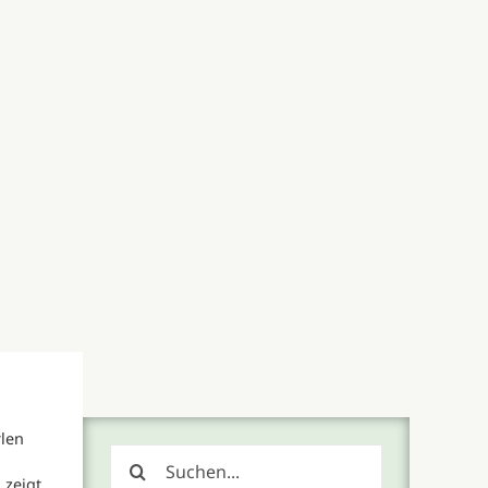
rlen
Suche
nach:
 zeigt