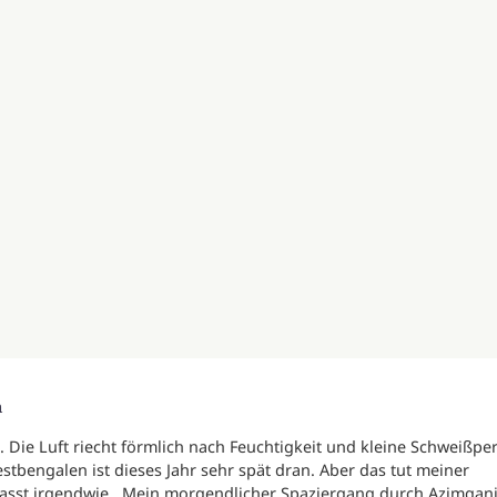
n
. Die Luft riecht förmlich nach Feuchtigkeit und kleine Schweißpe
tbengalen ist dieses Jahr sehr spät dran. Aber das tut meiner
asst irgendwie. Mein morgendlicher Spaziergang durch Azimganj