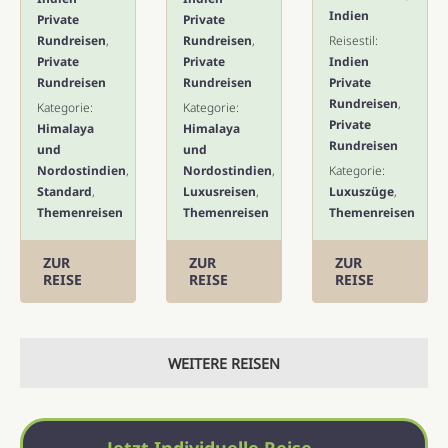
Indien
Private
Private
Rundreisen
,
Rundreisen
,
Reisestil:
Private
Private
Indien
Rundreisen
Rundreisen
Private
Rundreisen
,
Kategorie:
Kategorie:
Private
Himalaya
Himalaya
Rundreisen
und
und
Nordostindien
,
Nordostindien
,
Kategorie:
Standard
,
Luxusreisen
,
Luxuszüge
,
Themenreisen
Themenreisen
Themenreisen
ZUR
ZUR
ZUR
REISE
REISE
REISE
WEITERE REISEN
Jetzt Individuelle Reise