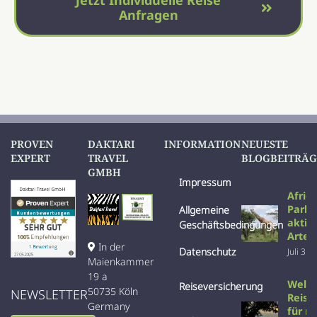
Anfragen
PROVEN
DAKTARI
INFORMATION
NEUESTE
EXPERT
TRAVEL
BLOGBEITRÄG
GMBH
Impressum
Afric
Parks
Allgemeine
aktiv
Geschäftsbedingungen
Arten
In der
Datenschutz
Juli 31s
Maienkammer
19 a
Welc
Reiseversicherung
50735 Köln
NEWSLETTER
Reise 
Germany
für m