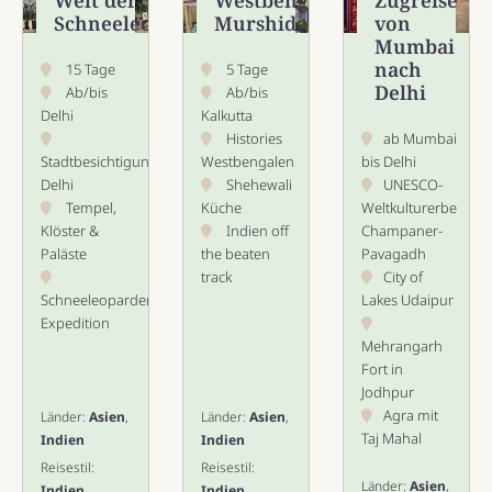
Schneeleoparden
Murshidabad
von
Mumbai
nach
15 Tage
5 Tage
Delhi
Ab/bis
Ab/bis
Delhi
Kalkutta
Histories
ab Mumbai
Stadtbesichtigung
Westbengalen
bis Delhi
Delhi
Shehewali
UNESCO-
Tempel,
Küche
Weltkulturerbe
Klöster &
Indien off
Champaner-
Paläste
the beaten
Pavagadh
track
City of
Schneeleoparden
Lakes Udaipur
Expedition
Mehrangarh
Fort in
Jodhpur
Agra mit
Länder:
Asien
,
Länder:
Asien
,
Taj Mahal
Indien
Indien
Reisestil:
Reisestil:
Länder:
Asien
,
Indien
Indien