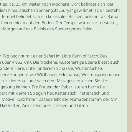
t es ca. 35 km weiter nach Modhera. Dort befindet sich der
em hinduistischen Sonnengott „Surya“ gewidmet ist. Er besteht
Tempel befindet sich ein kolossales Becken, bekannt als Rama
n führen hinab auf den Boden. Der Tempel war derart gestaltet,
 Morgen auf das Bildnis des Sonnengottes fielen.
 Tag beginnt mit einer Safari im Little Rann of Kutch. Das
h über 4.953 km². Die trockene, wüstenartige Ebene bietet auch
andere Tiere, unter anderem Schakale, Wüstenfüchse,
leinere Säugtiere wie Wildhasen, Feldmäuse, Wüstenspringmäuse
zurück ins Hotel und nach dem Mittagessen lernen Sie die
ebung kennen. Die Frauen der Rabari stellen herrliche
iert mit kleinen Spiegeln her. Kettenstich, Plattenstich und
e Motive. Kurz hinter Dasada lebt der Nomadenstamm der Mir.
Halsketten, Armreifen oder Trossen und Litzen.