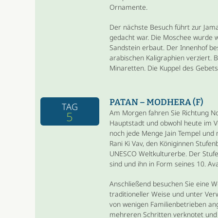
Ornamente.
Der nächste Besuch führt zur Jama 
gedacht war. Die Moschee wurde w
Sandstein erbaut. Der Innenhof b
arabischen Kaligraphien verziert.
Minaretten. Die Kuppel des Gebet
PATAN – MODHERA (F)
TAG
Am Morgen fahren Sie Richtung Nor
5
Hauptstadt und obwohl heute im Ve
noch jede Menge Jain Tempel und mi
Rani Ki Vav, den Königinnen Stufen
UNESCO Weltkulturerbe. Der Stufe
sind und ihn in Form seines 10. Avat
Anschließend besuchen Sie eine We
traditioneller Weise und unter Ve
von wenigen Familienbetrieben ang
mehreren Schritten verknotet und