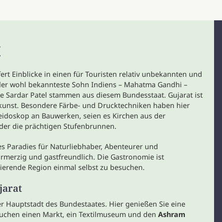
t
ert Einblicke in einen für Touristen relativ unbekannten und
der wohl bekannteste Sohn Indiens – Mahatma Gandhi –
e Sardar Patel stammen aus diesem Bundesstaat. Gujarat ist
lkunst. Besondere Färbe- und Drucktechniken haben hier
aleidoskop an Bauwerken, seien es Kirchen aus der
der die prächtigen Stufenbrunnen.
es Paradies für Naturliebhaber, Abenteurer und
armerzig und gastfreundlich. Die Gastronomie ist
inierende Region einmal selbst zu besuchen.
jarat
er Hauptstadt des Bundestaates. Hier genießen Sie eine
esuchen einen Markt, ein Textilmuseum und den
Ashram