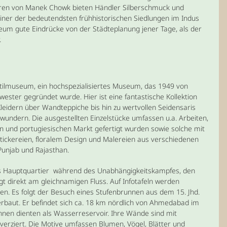
aren von Manek Chowk bieten Händler Silberschmuck und
einer der bedeutendsten frühhistorischen Siedlungen im Indus
seum gute Eindrücke von der Städteplanung jener Tage, als der
.
tilmuseum, ein hochspezialisiertes Museum, das 1949 von
wester gegründet wurde. Hier ist eine fantastische Kollektion
Kleidern über Wandteppiche bis hin zu wertvollen Seidensaris
wundern. Die ausgestellten Einzelstücke umfassen u.a. Arbeiten,
hen und portugiesischen Markt gefertigt wurden sowie solche mit
Stickereien, floralem Design und Malereien aus verschiedenen
Punjab und Rajasthan.
s Hauptquartier während des Unabhängigkeitskampfes, den
t direkt am gleichnamigen Fluss. Auf Infotafeln werden
en. Es folgt der Besuch eines Stufenbrunnen aus dem 15. Jhd.
erbaut. Er befindet sich ca. 18 km nördlich von Ahmedabad im
unnen dienten als Wasserreservoir. Ihre Wände sind mit
verziert. Die Motive umfassen Blumen, Vögel, Blätter und