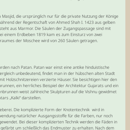
Masjid, die ursprünglich nur für die private Nutzung der Könige
ährend der Regentschaft von Ahmed Shah I. 1423 aus gelben
esteht aus Marmor. Die Säulen der Zugangspassage sind mit
 Bei einem Erdbeben 1819 kam es zum Einsturz von zwei
sraumes der Moschee wird von 260 Säulen getragen.
den nach Patan. Patan war einst eine antike hinduistische
rgleich unbedeutend, findet man in der hübschen alten Stadt
t Holzschnitzereien verzierte Häuser. Sie besichtigen hier den
brunnen, ein herrliches Beispiel der Architektur Gujarats und ein
nbrunnen weist zahlreiche Skulpturen auf die Vishnu gewidmet
ars „Kalki“ darstellen.
berei. Die komplizierte Form der Knotentechnik wird in
rwendung natürlicher Ausgangsstoffe für die Farben, nur noch
ewendet. Bei dieser komplizierten Technik werden die Fäden in
 gefärbt um schließlich das Endmuster zu erhalten. Nach dem