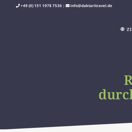
Zum
+49 (0) 151 1978 7536
|
info@daktaritravel.de
Inhalt
springen
Z
R
durc