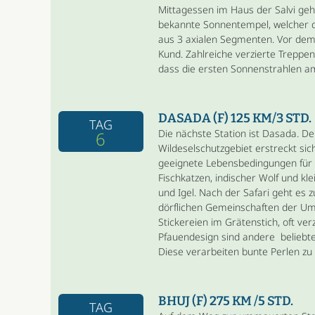
Mittagessen im Haus der Salvi geh
bekannte Sonnentempel, welcher d
aus 3 axialen Segmenten. Vor dem 
Kund. Zahlreiche verzierte Treppe
dass die ersten Sonnenstrahlen am
DASADA (F) 125 KM/3 STD.
TAG
Die nächste Station ist Dasada. Der
6
Wildeselschutzgebiet erstreckt sic
geeignete Lebensbedingungen für 
Fischkatzen, indischer Wolf und k
und Igel. Nach der Safari geht es 
dörflichen Gemeinschaften der Umg
Stickereien im Grätenstich, oft verz
Pfauendesign sind andere beliebt
Diese verarbeiten bunte Perlen zu 
BHUJ (F) 275 KM /5 STD.
TAG