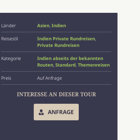
Länder
Asien
,
Indien
Reisestil
Indien Private Rundreisen
,
Private Rundreisen
Kategorie
Indien abseits der bekannten
Routen
,
Standard
,
Themenreisen
Preis
Auf Anfrage
INTERESSE AN DIESER TOUR
ANFRAGE