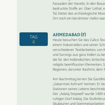
Fassaden der Havelis. In den Bas
bedruckte Stoffe an. Über Lothal, 
Tal, bietet das archäologische Mu
Ort noch ein berühmter Hafen war
AHMEDABAD (F)
TAG
Heute besuchen Sie das Calico Tex
4
einem Industriellen und seiner Sch
verschiedener Textilarbeiten, von 
und Sarongs aus ganz Indien zu be
die für den holländischen, britisc
religiös beeinflussten Elementen, 
Regionen, darunter Kashmir, dem 
Am Nachmittag lernen Sie Gandhi
„Sabarmati Ashram“ kennen. Er lieg
Stationen seines Lebens beschrieb
Der „Adalaj Stepwell“ wurde 1499 
ruhigen Dorf Adalaj. Die Stufenbr
Skulpturen und Steinmetzarbeiten 