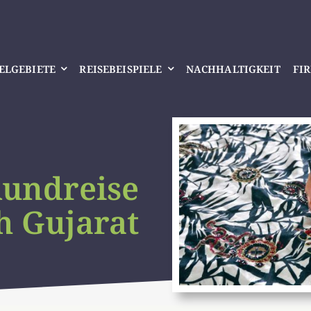
IELGEBIETE
REISEBEISPIELE
NACHHALTIGKEIT
FI
undreise
h Gujarat