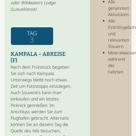
Alle
oder Wildwaters Lodge
genannten
(Luxusklasse)
Aktivitäten
Alle
Eintrittsgebü
TAG
und
3
relevanten
Steuern
Mineralwasse
KAMPALA – ABREISE
während
(F)
der
Nach dem Frühstück begeben
Fahrten
Sie sich nach Kampala.
Unterwegs bleibt noch etwas
Zeit um Fotostopps einzulegen.
Auch Souvenirs kann man
einkaufen und ein letztes
Picknick gennießen. Im
Anschluss werden Sie zum
Flughafen gebracht. Alternativ
können Sie an diesem Tag die
Quelle des Nils besuchen,