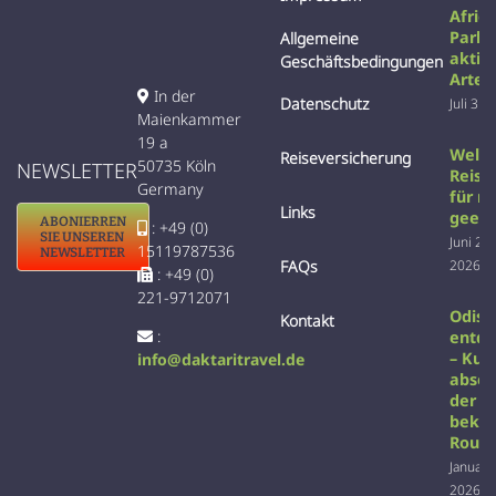
Afric
Parks
Allgemeine
aktiv
Geschäftsbedingungen
Arten
In der
Datenschutz
Juli 31s
Maienkammer
19 a
Welc
Reiseversicherung
50735 Köln
NEWSLETTER
Reise 
Germany
für m
Links
geeig
ABONIERREN
: +49 (0)
SIE UNSEREN
Juni 22
15119787536
NEWSLETTER
2026
FAQs
: +49 (0)
221-9712071
Odish
Kontakt
:
entd
– Kult
info@daktaritravel.de
absei
der
beka
Rout
Januar 
2026