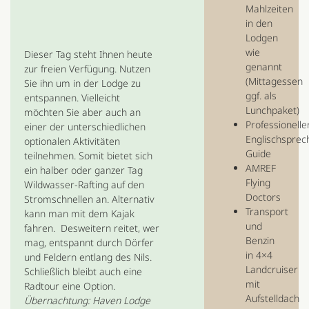
Mahlzeiten
in den
Lodgen
wie
Dieser Tag steht Ihnen heute
genannt
zur freien Verfügung. Nutzen
(Mittagessen
Sie ihn um in der Lodge zu
ggf. als
entspannen. Vielleicht
Lunchpaket)
möchten Sie aber auch an
Professioneller
einer der unterschiedlichen
Englischspre
optionalen Aktivitäten
Guide
teilnehmen. Somit bietet sich
AMREF
ein halber oder ganzer Tag
Flying
Wildwasser-Rafting auf den
Doctors
Stromschnellen an. Alternativ
Transport
kann man mit dem Kajak
und
fahren. Desweitern reitet, wer
Benzin
mag, entspannt durch Dörfer
in 4×4
und Feldern entlang des Nils.
Landcruiser
Schließlich bleibt auch eine
mit
Radtour eine Option.
Aufstelldach
Übernachtung: Haven Lodge