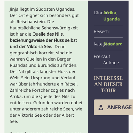
Jinja liegt im Südosten Ugandas.
Länder
Afrika
,
Der Ort eignet sich besonders gut
Uganda
als Reisebaustein. Die
hauptsächliche Sehenswürdigkeit
Reisestil
ist hier die
Quelle des Nils,
beziehungsweise der Fluss selbst
Kategorie
Standard
und der Viktoria See.
Denn
geographisch korrekt, sind die
Preis
Auf
wahren Quellen in den Bergen
Anfrage
Ruandas und Burundis zu finden.
Der Nil gilt als längster Fluss der
INTERESSE
Welt. Sein Ursprung und Verlauf
AN DIESER
war über Jahrhunderte ein Rätsel.
TOUR
Zahlreiche Forscher zog es nach
Afrika, um die Quelle des Nils zu
entdecken. Gefunden wurden dabei
ANFRAGE
unter anderem zahlreiche Seen, wie
der Viktoria See oder der Albert
See.