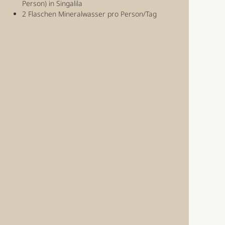
Person) in Singalila
2 Flaschen Mineralwasser pro Person/Tag