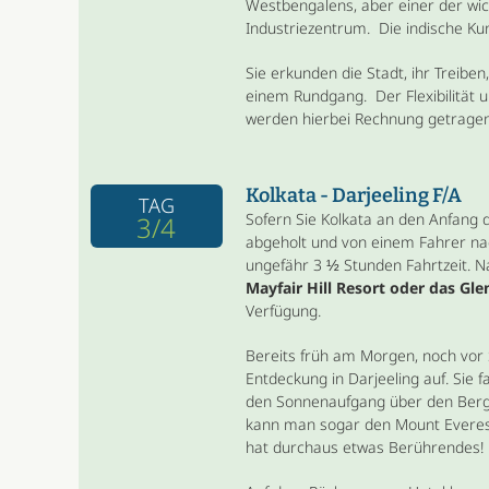
Westbengalens, aber einer der wich
Industriezentrum. Die indische Kun
Sie erkunden die Stadt, ihr Treibe
einem Rundgang. Der Flexibilität 
werden hierbei Rechnung getragen
Kolkata - Darjeeling F/A
TAG
Sofern Sie Kolkata an den Anfang 
3/4
abgeholt und von einem Fahrer nac
ungefähr 3 ½ Stunden Fahrtzeit. Na
Mayfair Hill Resort oder das Gle
Verfügung.
Bereits früh am Morgen, noch vor
Entdeckung in Darjeeling auf. Sie f
den Sonnenaufgang über den Berge
kann man sogar den Mount Everest 
hat durchaus etwas Berührendes!