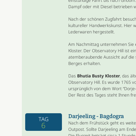
einstündige Fahrt bis nach Ghoom.
Dampf oder mit Diesel betrieben 
Nach der schönen Zugfahrt besuc
kultureller Handwerkskunst. Hier w
Lederwaren hergestellt.
Am Nachmittag unternehmen Sie e
Kloster. Der Observatory Hill ist 
atemberaubende Aussicht auf die 
Berges erhalten.
Das
Bhutia Busty Kloster
, das äl
Observatory Hill. Es wurde 1765 v
ursprünglich von dem Wort “Dorje-
Der Rest des Tages steht Ihnen fre
Darjeeling - Bagdogra
TAG
Nach dem Frühstück geht es weiter
6
Outpost. Sollte Darjeeling am Ende
Die Flugzeit beträgt circa 1 Stunde