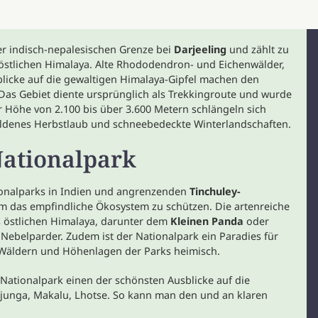
er indisch-nepalesischen Grenze bei
Darjeeling
und zählt zu
östlichen Himalaya. Alte Rhododendron- und Eichenwälder,
icke auf die gewaltigen Himalaya-Gipfel machen den
 Das Gebiet diente ursprünglich als Trekkingroute und wurde
ner Höhe von 2.100 bis über 3.600 Metern schlängeln sich
ldenes Herbstlaub und schneebedeckte Winterlandschaften.
Nationalpark
onalparks in Indien und angrenzenden
Tinchuley-
um das empfindliche Ökosystem zu schützen. Die artenreiche
es östlichen Himalaya, darunter dem
Kleinen Panda
oder
belparder. Zudem ist der Nationalpark ein Paradies für
 Wäldern und Höhenlagen der Parks heimisch.
a Nationalpark einen der schönsten Ausblicke auf die
junga, Makalu, Lhotse. So kann man den und an klaren