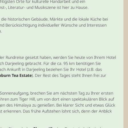
tigsten Orte für kulturelle Handarbeit und ein
st-, Literatur- und Musikszene ist hier zu Hause.
n, die historischen Gebäude, Märkte und die lokale Küche bei
und Berücksichtigung individueller Wünsche und Interessen
.
der Rundreise gesetzt haben, werden Sie heute von Ihrem Hotel
h Darjeeling gebracht. Für die ca. 95 km benötigen Sie
ch Ankunft in Darjeeling beziehen Sie Ihr Hotel (z.B. das
nburn Tea Estate
). Der Rest des Tages steht Ihnen frei zur
 Sonnenaufgang, brechen Sie am nächsten Tag zu Ihrer ersten
ahren zum Tiger Hill, um von dort einen spektakulären Blick auf
n des Himalaya zu genießen. Bei klarer Sicht und etwas Glück
erkennen. Das frühe Aufstehen lohnt sich, denn der Anblick