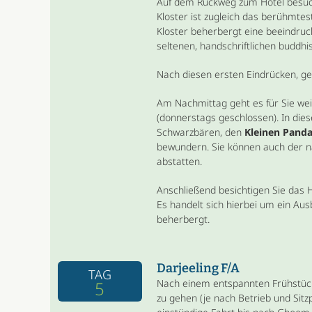
Auf dem Rückweg zum Hotel besuc
Kloster ist zugleich das berühmtest
Kloster beherbergt eine beeindru
seltenen, handschriftlichen buddhi
Nach diesen ersten Eindrücken, ge
Am Nachmittag geht es für Sie we
(donnerstags geschlossen). In die
Schwarzbären, den
Kleinen Panda
bewundern. Sie können auch der 
abstatten.
Anschließend besichtigen Sie das 
Es handelt sich hierbei um ein Au
beherbergt.
Darjeeling F/A
TAG
Nach einem entspannten Frühstück 
5
zu gehen (je nach Betrieb und Sitz