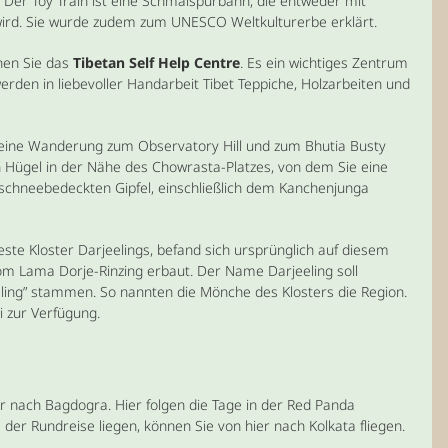
 Der Toy Train ist eine Schmalspurbahn, die entweder mit
wird. Sie wurde zudem zum UNESCO Weltkulturerbe erklärt.
hen Sie das
Tibetan Self Help Centre
. Es ein wichtiges Zentrum
erden in liebevoller Handarbeit Tibet Teppiche, Holzarbeiten und
ine Wanderung zum Observatory Hill und zum Bhutia Busty
ein Hügel in der Nähe des Chowrasta-Platzes, von dem Sie eine
schneebedeckten Gipfel, einschließlich dem Kanchenjunga
teste Kloster Darjeelings, befand sich ursprünglich auf diesem
om Lama Dorje-Rinzing erbaut. Der Name Darjeeling soll
ling” stammen. So nannten die Mönche des Klosters die Region.
i zur Verfügung.
 nach Bagdogra. Hier folgen die Tage in der Red Panda
 der Rundreise liegen, können Sie von hier nach Kolkata fliegen.
.