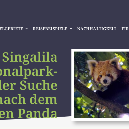
IELGEBIETE
REISEBEISPIELE
NACHHALTIGKEIT
FI
Singalila
onalpark-
der Suche
nach dem
nen Panda