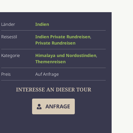
Länder
Indien
Reisestil
Indien Private Rundreisen
,
Private Rundreisen
Kategorie
Himalaya und Nordostindien
,
Themenreisen
Preis
Auf Anfrage
INTERESSE AN DIESER TOUR
ANFRAGE