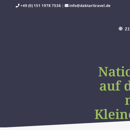
Zum
+49 (0) 151 1978 7536
|
info@daktaritravel.de
Inhalt
springen
Z
Nati
auf 
Klei