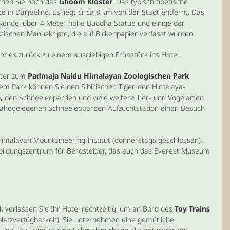
hen Sie noch das
Ghoom Kloster
. Das typisch tibetische
e in Darjeeling. Es liegt circa 8 km von der Stadt entfernt. Das
ckende, über 4 Meter hohe Buddha Statue und einige der
stischen Manuskripte, die auf Birkenpapier verfasst wurden.
ht es zurück zu einem ausgiebigen Frühstück ins Hotel.
iter zum
Padmaja Naidu Himalayan Zoologischen Park
sem Park können Sie den Sibirischen Tiger, den Himalaya-
,
den Schneeleoparden und viele weitere Tier- und Vogelarten
nahegelegenen Schneeleoparden Aufzuchtstation einen Besuch
Himalayan Mountaineering Institut (donnerstags geschlossen).
sbildungszentrum für Bergsteiger, das auch das Everest Museum
verlassen Sie Ihr Hotel rechtzeitig, um an Bord des
Toy Trains
platzverfügbarkeit). Sie unternehmen eine gemütliche