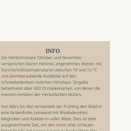
INFO
Die Herbstmonate Oktober und November
versprechen klaren Himmel, angenehmes Wetter mit
Durchschnittstemperaturen zwischen 10 und 15 °C
und atemberaubende Ausblicke auf den
schneebedeckten östlichen Himalaya. Singalila
beheimatet über 600 Orchideenarten, von denen die
meisten inmitten der Herbstfarben blühen
.
Von März bis Mai verwandelt der Frühling den Wald in
eine farbenfrohe Leinwand mit Rhododendren,
Magnolien und Azaleen in voller Blüte. Dies ist eine
ausgezeichnete Zeit, um den sonst eher scheuen
Roten Panda mit seinen Jungen zu beobachten. Der